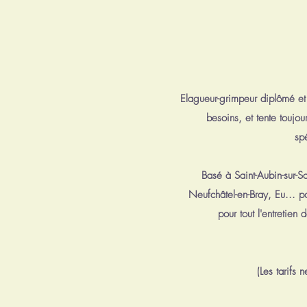
Elagueur-grimpeur diplômé et 
besoins, et tente toujou
sp
Basé à Saint-Aubin-sur-Sc
Neufchâtel-en-Bray, Eu... p
pour tout l'entretien
(Les tarifs 