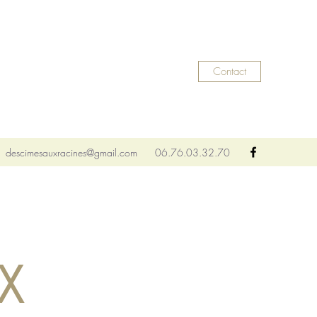
Contact
descimesauxracines@gmail.com
06.76.03.32.70
X