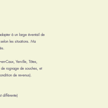
adapter à un large éventail de
 selon les situations. Ma
ès.
-en-Caux, Yerville, Tôtes,
e, de rognage de souches, et
condition de revenus).
t différente)