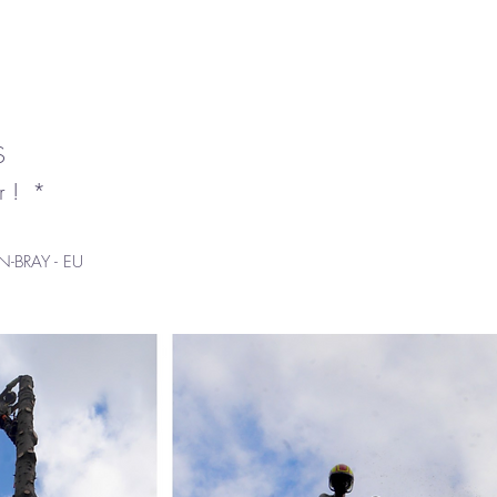
S
r ! *
N-BRAY - EU