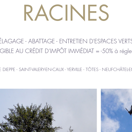
RACINES
ÉLAGAGE - ABATTAGE - ENTRETIEN D'ESPACES VERT
IGIBLE AU CRÉDIT D’IMPÔT IMMÉDIAT = -50% à régle
DIEPPE - SAINT-VALERY-EN-CAUX - YERVILLE - TÔTES - NEUFCHÂTEL-E